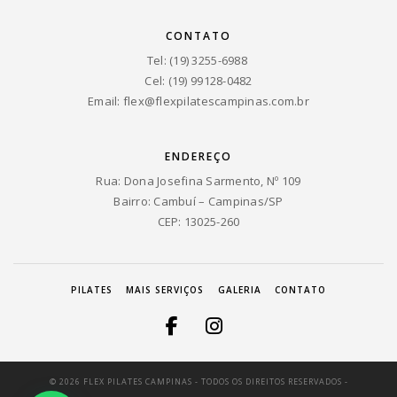
CONTATO
Tel: (19) 3255-6988
Cel: (19) 99128-0482
Email:
flex@flexpilatescampinas.com.br
ENDEREÇO
Rua: Dona Josefina Sarmento, Nº 109
Bairro: Cambuí – Campinas/SP
CEP: 13025-260
PILATES
MAIS SERVIÇOS
GALERIA
CONTATO
© 2026 FLEX PILATES CAMPINAS - TODOS OS DIREITOS RESERVADOS -